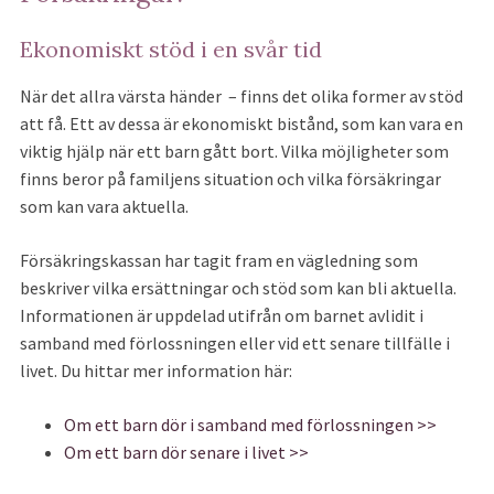
Förbered en annons
Livsarkivet
Minnesstundslokaler
Klädsel
Tackkort
Ekonomiskt stöd i en svår tid
Att välja gravplats
Symboler
Församlingar
Kontakta oss
Detta går vi igenom
Blommor/Kondoleans
Flytthjälp – Dödsbo
När det allra värsta händer – finns det olika former av stöd
Blommor
Verser
Vad vi gör
att få. Ett av dessa är ekonomiskt bistånd, som kan vara en
Musik
Minnesgåva till begravning
Vi som jobbar här
viktig hjälp när ett barn gått bort. Vilka möjligheter som
Program/programblad
Min sida
Att tänka på vid dödsfall
finns beror på familjens situation och vilka försäkringar
Minnesprodukter
Familjesidan
Auktoriserad begravningsbyrå
som kan vara aktuella.
Familjesidan
Avvecklingshjälpen
Integritetspolicy
Försäkringskassan har tagit fram en vägledning som
beskriver vilka ersättningar och stöd som kan bli aktuella.
Försäkringsinventering
Informationen är uppdelad utifrån om barnet avlidit i
samband med förlossningen eller vid ett senare tillfälle i
livet. Du hittar mer information här:
Om ett barn dör i samband med förlossningen >>
Om ett barn dör senare i livet >>