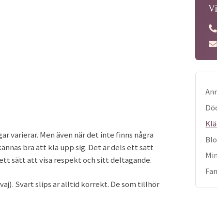
V
Anm
Dö
Klä
r varierar. Men även när det inte finns några
Bl
nnas bra att klä upp sig. Det är dels ett sätt
Min
ett sätt att visa respekt och sitt deltagande.
Fam
). Svart slips är alltid korrekt. De som tillhör