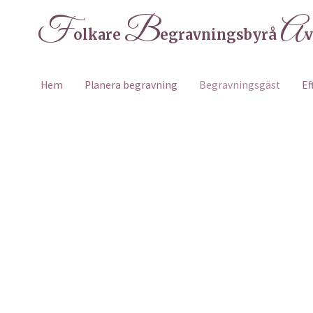
F
B
A
olkare
egravningsbyrå
v
Hem
Planera begravning
Begravningsgäst
Ef