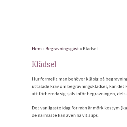
Hem
»
Begravningsgäst
»
Klädsel
Klädsel
Hur formellt man behöver klä sig på begravninga
uttalade krav om begravningsklädsel, kan det kä
att förbereda sig själv inför begravningen, dels 
Det vanligaste idag för män är mörk kostym (kavaj
de närmaste kan även ha vit slips.