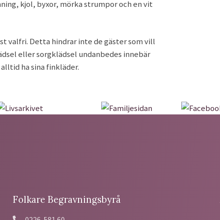
ning, kjol, byxor, mörka strumpor och en vit
st valfri. Detta hindrar inte de gäster som vill
 klädsel eller sorgklädsel undanbedes innebär
alltid ha sina finkläder.
Folkare Begravningsbyrå
0226-581 60