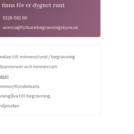
i finns för er dygnet runt
0226-581 60
avesta@folkarebegravningsbyra.se
älan till minnesstund / begravning
dsannonser och minnesrum
dsel
ommor/Kondoleans
nesgåva till begravning
iljesidan