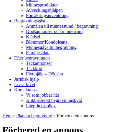
Minnesprodukter
Avvecklingshjälpen
Försäkringsinventering
Begravningsgäst
Anmälan till minnesstund / begravning
Dödsannonser och minnesrum
Klädsel
Blommor/Kondoleans
Minnesgåva till begravning
Familjesidan
Efter begravningen
Tackannonser
Tackkort
Flytthjälp – Dödsbo
Juridisk hjälp
Livsarkivet
Kontakta oss
Vi som jobbar här
Auktoriserad begravningsbyrå
Integritetspolicy
Hem
»
Planera begravning
»
Förbered en annons
Förbered en annons