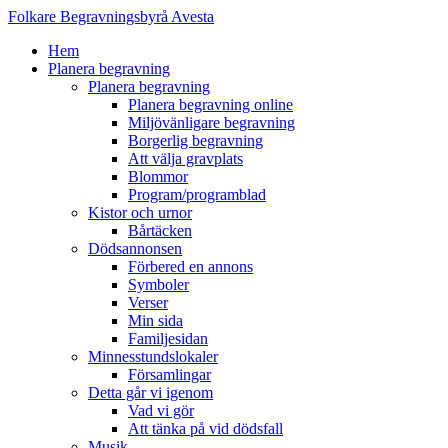
F
olkare
B
egravningsbyrå
A
vesta
Hem
Planera begravning
Planera begravning
Planera begravning online
Miljövänligare begravning
Borgerlig begravning
Att välja gravplats
Blommor
Program/programblad
Kistor och urnor
Bårtäcken
Dödsannonsen
Förbered en annons
Symboler
Verser
Min sida
Familjesidan
Minnesstundslokaler
Församlingar
Detta går vi igenom
Vad vi gör
Att tänka på vid dödsfall
Musik